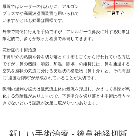
最近ではレーザーの代わりに、アルゴン
プラズマや高周波凝固装置も用いられて
いますがどれも効果は同様です。
外来で簡便に行える手術ですが、アレルギー性鼻炎に対する効果は
限定的で、多くが数ヶ月程度で再発してきます。
花粉症の手術治療
下鼻甲介の粘膜や骨を切り落とす手術も古くから行われている方法
ですが、鼻の機能―加湿、加温、除埃―の維持には、鼻を通過する
空気を層状の気流に分ける突起状の構造物（鼻甲介）と、その周囲
に"適度な隙間"が形成されていることが大切です。
隙間の過剰な拡大は乱気流主体の気流を形成し、かえって鼻閉が悪
化する危険性がありますので、下鼻甲介を切り落とす手術は行うべ
きでないという認識が次第に広がりつつあります。
新しい手術治療 - 後鼻神経切断