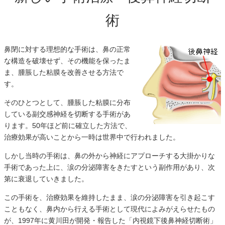
術
鼻閉に対する理想的な手術は、鼻の正常
な構造を破壊せず、その機能を保ったま
ま、腫脹した粘膜を改善させる方法で
す。
そのひとつとして、腫脹した粘膜に分布
している副交感神経を切断する手術があ
ります。50年ほど前に確立した方法で、
治療効果が高いことから一時は世界中で行われました。
しかし当時の手術は、鼻の外から神経にアプローチする大掛かりな
手術であった上に、涙の分泌障害をきたすという副作用があり、次
第に衰退していきました。
この手術を、治療効果を維持したまま、涙の分泌障害を引き起こす
こともなく、鼻内から行える手術として現代によみがえらせたもの
が、1997年に黄川田が開発・報告した「内視鏡下後鼻神経切断術」